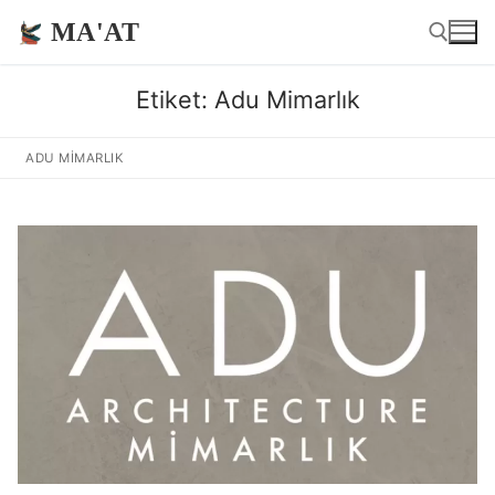
İçeriğe
MA'AT
atla
Etiket:
Adu Mimarlık
Arama:
ADU MIMARLIK