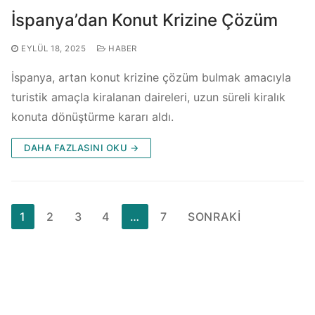
İspanya’dan Konut Krizine Çözüm
EYLÜL 18, 2025
HABER
İspanya, artan konut krizine çözüm bulmak amacıyla
turistik amaçla kiralanan daireleri, uzun süreli kiralık
konuta dönüştürme kararı aldı.
DAHA FAZLASINI OKU →
Yazı
1
2
3
4
…
7
SONRAKI
sayfalaması