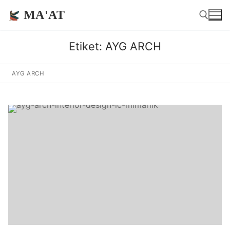
İçeriğe
MA'AT
atla
Etiket:
AYG ARCH
Arama:
AYG ARCH