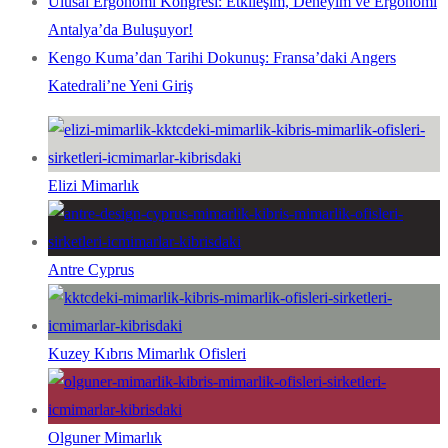
Ulusal Ergonomi Kongresi: Etkileşim, Deneyim ve Ergonomi
Antalya’da Buluşuyor!
Kengo Kuma’dan Tarihi Dokunuş: Fransa’daki Angers
Katedrali’ne Yeni Giriş
Elizi Mimarlık
Antre Cyprus
Kuzey Kıbrıs Mimarlık Ofisleri
Olguner Mimarlık