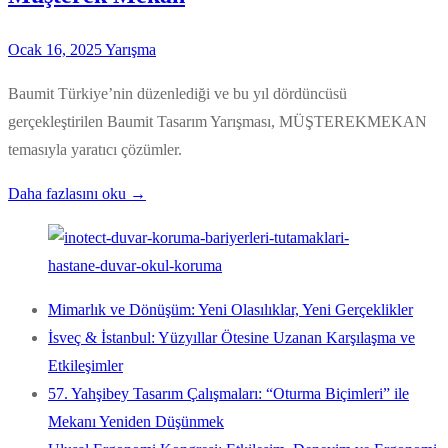
Ocak 16, 2025
Yarışma
Baumit Türkiye’nin düzenlediği ve bu yıl dördüncüsü
gerçekleştirilen Baumit Tasarım Yarışması, MÜŞTEREKMEKAN
temasıyla yaratıcı çözümler.
Daha fazlasını oku →
Mimarlık ve Dönüşüm: Yeni Olasılıklar, Yeni Gerçeklikler
İsveç & İstanbul: Yüzyıllar Ötesine Uzanan Karşılaşma ve
Etkileşimler
57. Yahşibey Tasarım Çalışmaları: “Oturma Biçimleri” ile
Mekanı Yeniden Düşünmek