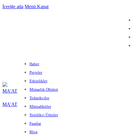
İçeriğe atla
Menü
Kapat
Haber
Projeler
Etkinlikler
Mimarlık Ofisleri
Tedarikçiler
MA'AT
Müteahhitler
Yenilikçi Ürünler
Fuarlar
Blog