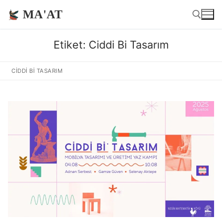
İçeriğe
MA'AT
atla
Etiket:
Ciddi Bi Tasarım
Arama:
CIDDI BI TASARIM