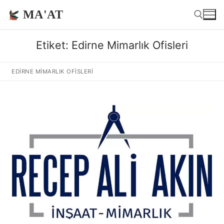
İçeriğe
MA'AT
atla
Etiket:
Edirne Mimarlık Ofisleri
Arama:
EDIRNE MIMARLIK OFISLERI