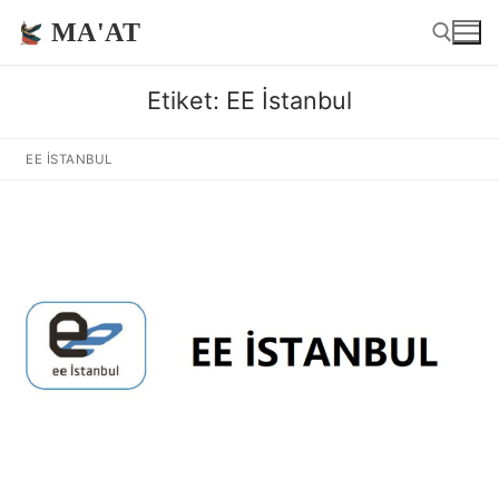
İçeriğe
MA'AT
atla
Etiket:
EE İstanbul
Arama:
EE İSTANBUL