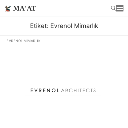
İçeriğe
MA'AT
atla
Etiket:
Evrenol Mimarlık
Arama:
EVRENOL MIMARLIK