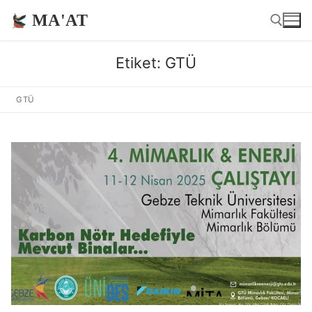
İçeriğe
MA'AT
atla
Etiket:
GTÜ
Arama:
GTÜ