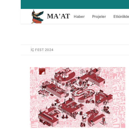
İçeriğe
atla
MA'AT
Haber
Projeler
Etkinlikl
İÇ FEST 2024