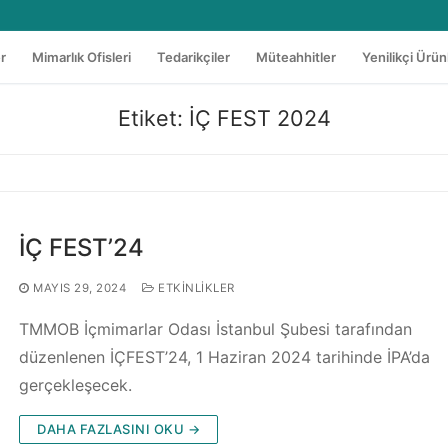
er
Mimarlık Ofisleri
Tedarikçiler
Müteahhitler
Yenilikçi Ürün
Etiket:
İÇ FEST 2024
İÇ FEST’24
MAYIS 29, 2024
ETKINLIKLER
TMMOB İçmimarlar Odası İstanbul Şubesi tarafından
düzenlenen İÇFEST’24, 1 Haziran 2024 tarihinde İPA’da
gerçekleşecek.
DAHA FAZLASINI OKU →