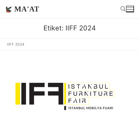
İçeriğe
MA'AT
atla
Etiket:
IIFF 2024
Arama:
IIFF 2024