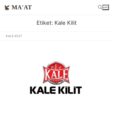
İçeriğe
MA'AT
atla
Etiket:
Kale Kilit
Arama:
KALE KILIT