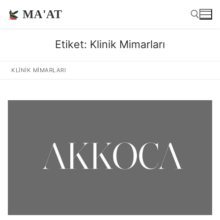
İçeriğe
MA'AT
atla
Etiket:
Klinik Mimarları
Arama:
KLINIK MIMARLARI