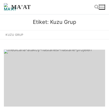
İçeriğe
MA'AT
atla
Etiket:
Kuzu Grup
Arama:
KUZU GRUP