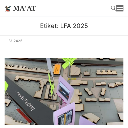
İçeriğe
MA'AT
atla
Etiket:
LFA 2025
Arama:
LFA 2025