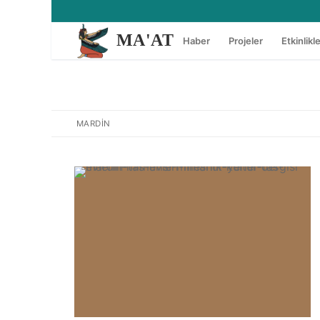
İçeriğe
atla
MA'AT
Haber
Projeler
Etkinlikl
MARDIN