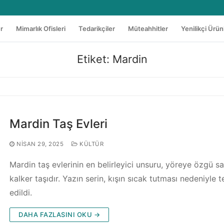
er
Mimarlık Ofisleri
Tedarikçiler
Müteahhitler
Yenilikçi Ürün
Etiket:
Mardin
Mardin Taş Evleri
NISAN 29, 2025
KÜLTÜR
Mardin taş evlerinin en belirleyici unsuru, yöreye özgü sa
kalker taşıdır. Yazın serin, kışın sıcak tutması nedeniyle t
edildi.
DAHA FAZLASINI OKU →