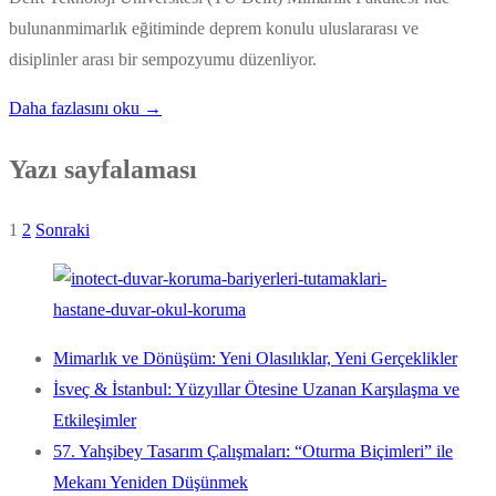
bulunanmimarlık eğitiminde deprem konulu uluslararası ve
disiplinler arası bir sempozyumu düzenliyor.
Daha fazlasını oku →
Yazı sayfalaması
1
2
Sonraki
Mimarlık ve Dönüşüm: Yeni Olasılıklar, Yeni Gerçeklikler
İsveç & İstanbul: Yüzyıllar Ötesine Uzanan Karşılaşma ve
Etkileşimler
57. Yahşibey Tasarım Çalışmaları: “Oturma Biçimleri” ile
Mekanı Yeniden Düşünmek