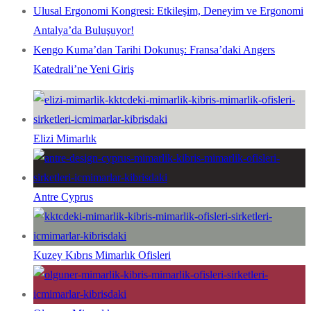
Ulusal Ergonomi Kongresi: Etkileşim, Deneyim ve Ergonomi
Antalya’da Buluşuyor!
Kengo Kuma’dan Tarihi Dokunuş: Fransa’daki Angers
Katedrali’ne Yeni Giriş
Elizi Mimarlık
Antre Cyprus
Kuzey Kıbrıs Mimarlık Ofisleri