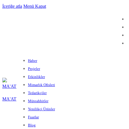
İçeriğe atla
Menü
Kapat
Haber
Projeler
Etkinlikler
Mimarlık Ofisleri
Tedarikçiler
MA'AT
Müteahhitler
Yenilikçi Ürünler
Fuarlar
Blog