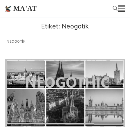
İçeriğe
MA'AT
atla
Etiket:
Neogotik
Arama:
NEOGOTIK