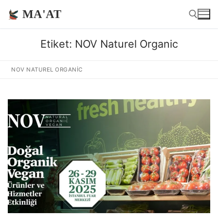
İçeriğe
MA'AT
atla
Etiket:
NOV Naturel Organic
Arama:
NOV NATUREL ORGANIC