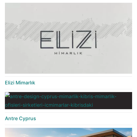
Elizi Mimarlık
Antre Cyprus