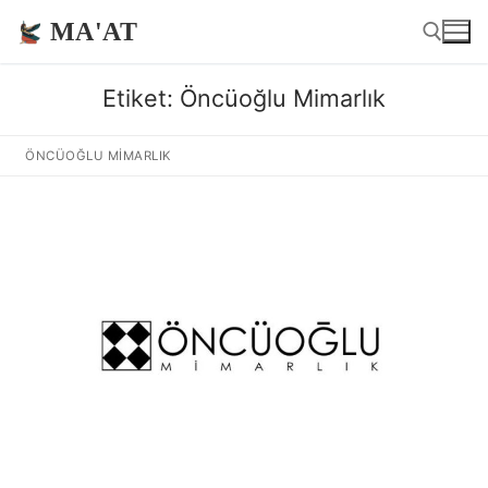
İçeriğe
MA'AT
atla
Etiket:
Öncüoğlu Mimarlık
Arama:
ÖNCÜOĞLU MIMARLIK