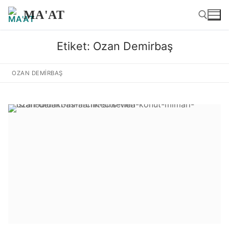
İçeriğe
MA'AT
atla
Etiket:
Ozan Demirbaş
Arama:
OZAN DEMIRBAŞ