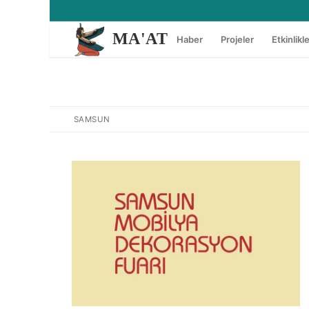
İçeriğe
atla
MA'AT
Haber
Projeler
Etkinlikl
SAMSUN