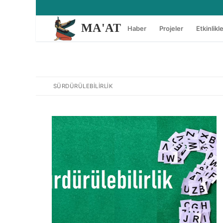
İçeriğe
atla
MA'AT
Haber
Projeler
Etkinlikl
SÜRDÜRÜLEBILIRLIK