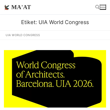
İçeriğe
MA'AT
atla
Etiket:
UIA World Congress
Arama:
UIA WORLD CONGRESS