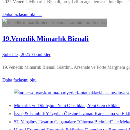
2025 Venedik Mimarlık Bienali, bu yıl zihin açıcı teması “Intelligens”
Daha fazlasını oku →
19.Venedik Mimarlık Bienali
Şubat 13, 2025
Etkinlikler
19.Venedik Mimarlık Bienali Giardini, Arsenale ve Forte Marghera gibi
Daha fazlasını oku →
Mimarlık ve Dönüşüm: Yeni Olasılıklar, Yeni Gerçeklikler
İsveç & İstanbul: Yüzyıllar Ötesine Uzanan Karşılaşma ve Etki
57. Yahşibey Tasarım Çalışmaları: “Oturma Biçimleri” ile Me
Ulusal Ergonomi Kongresi: Etkileşim, Deneyim ve Ergonomi A