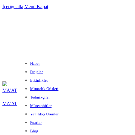
İçeriğe atla
Menü
Kapat
Haber
Projeler
Etkinlikler
Mimarlık Ofisleri
Tedarikçiler
MA'AT
Müteahhitler
Yenilikçi Ürünler
Fuarlar
Blog