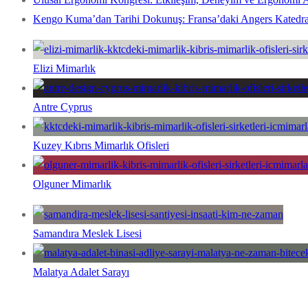
Kengo Kuma’dan Tarihi Dokunuş: Fransa’daki Angers Katedral
Elizi Mimarlık
Antre Cyprus
Kuzey Kıbrıs Mimarlık Ofisleri
Olguner Mimarlık
Samandıra Meslek Lisesi
Malatya Adalet Sarayı