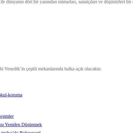
 ile dünyanın dört bir yanından mimarları, sanatçıları ve düşünürleri b
 Venedik’in çeşitli mekanlarında halka açık olacaktır.
leşimler
kanı Yeniden Düşünmek
ntalya’da Buluşuyor!