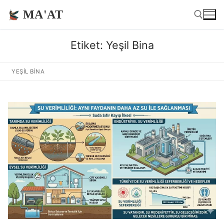
İçeriğe
MA'AT
atla
Etiket:
Yeşil Bina
Arama:
YEŞIL BINA