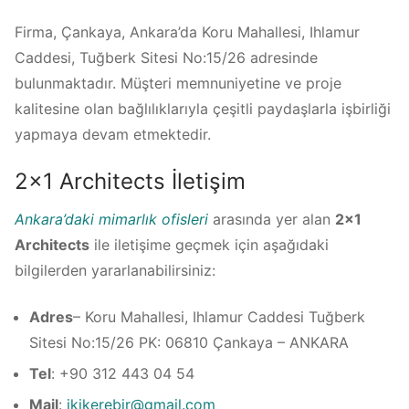
Firma, Çankaya, Ankara’da Koru Mahallesi, Ihlamur
Caddesi, Tuğberk Sitesi No:15/26 adresinde
bulunmaktadır. Müşteri memnuniyetine ve proje
kalitesine olan bağlılıklarıyla çeşitli paydaşlarla işbirliği
yapmaya devam etmektedir.
2×1 Architects İletişim
Ankara’daki mimarlık ofisleri
arasında yer alan
2×1
Architects
ile iletişime geçmek için aşağıdaki
bilgilerden yararlanabilirsiniz:
Adres
– Koru Mahallesi, Ihlamur Caddesi Tuğberk
Sitesi No:15/26 PK: 06810 Çankaya – ANKARA
Tel
: +90 312 443 04 54
Mail
:
ikikerebir@gmail.com