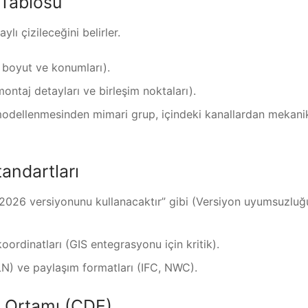
 Tablosu
ı çizileceğini belirler.
 boyut ve konumları).
ntaj detayları ve birleşim noktaları).
modellenmesinden mimari grup, içindeki kanallardan mekani
tandartları
 2026 versiyonunu kullanacaktır” gibi (Versiyon uyumsuzluğ
ordinatları (GIS entegrasyonu için kritik).
N) ve paylaşım formatları (IFC, NWC).
ri Ortamı (CDE)