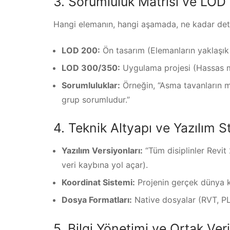
3. Sorumluluk Matrisi ve LOD
Hangi elemanın, hangi aşamada, ne kadar detayl
LOD 200:
Ön tasarım (Elemanların yaklaşık
LOD 300/350:
Uygulama projesi (Hassas mo
Sorumluluklar:
Örneğin, “Asma tavanların 
grup sorumludur.”
4. Teknik Altyapı ve Yazılım S
Yazılım Versiyonları:
“Tüm disiplinler Revit
veri kaybına yol açar).
Koordinat Sistemi:
Projenin gerçek dünya ko
Dosya Formatları:
Native dosyalar (RVT, PL
5. Bilgi Yönetimi ve Ortak Ve