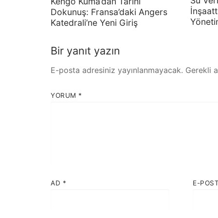
Su Veri
Kengo Kuma’dan Tarihi
İnşaatt
Dokunuş: Fransa’daki Angers
Yöneti
Katedrali’ne Yeni Giriş
Bir yanıt yazın
E-posta adresiniz yayınlanmayacak.
Gerekli 
YORUM
*
AD
*
E-POS