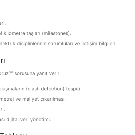
ri.
M kilometre taşları (milestones).
ktrik disiplinlerinin sorumluları ve iletişim bilgileri.
rı
yoruz?” sorusuna yanıt verir:
akışmaların (clash detection) tespiti.
traj ve maliyet çıkarılması.
rı.
ı dijital veri yönetimi.