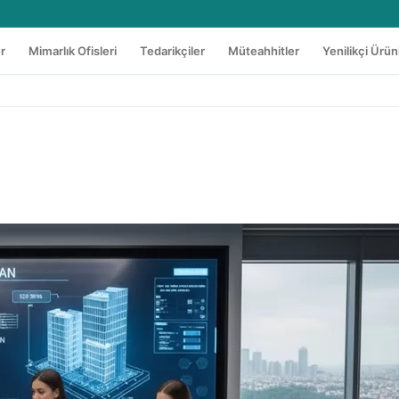
er
Mimarlık Ofisleri
Tedarikçiler
Müteahhitler
Yenilikçi Ürün