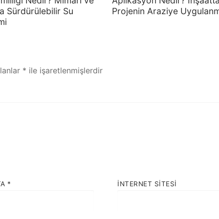
mliliği Nedir? Mimari ve
Aplikasyon Nedir? İnşaatt
a Sürdürülebilir Su
Projenin Araziye Uygulan
mi
alanlar
*
ile işaretlenmişlerdir
TA
*
İNTERNET SITESI