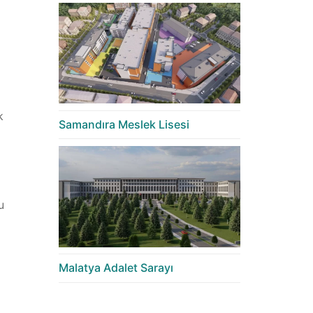
k
Samandıra Meslek Lisesi
u
Malatya Adalet Sarayı