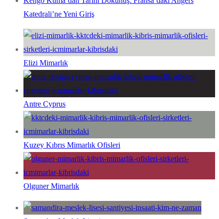
Kengo Kuma’dan Tarihi Dokunuş: Fransa’daki Angers
Katedrali’ne Yeni Giriş
Elizi Mimarlık
Antre Cyprus
Kuzey Kıbrıs Mimarlık Ofisleri
Olguner Mimarlık