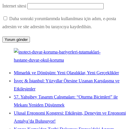
İnternet sitesi
Daha sonraki yorumlarımda kullanılması için adım, e-posta
adresim ve site adresim bu tarayıcıya kaydedilsin.
Mimarlık ve Dönüşüm: Yeni Olasılıklar, Yeni Gerçeklikler
İsveç & İstanbul: Yüzyıllar Ötesine Uzanan Karşılaşma ve
Etkileşimler
57. Yahşibey Tasarım Çalışmaları: “Oturma Biçimleri” ile
Mekanı Yeniden Düşünmek
Ulusal Ergonomi Kongresi: Etkileşim, Deneyim ve Ergonomi
Antalya’da Buluşuyor!