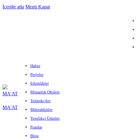
İçeriğe atla
Menü
Kapat
Haber
Projeler
Etkinlikler
Mimarlık Ofisleri
Tedarikçiler
MA'AT
Müteahhitler
Yenilikçi Ürünler
Fuarlar
Blog