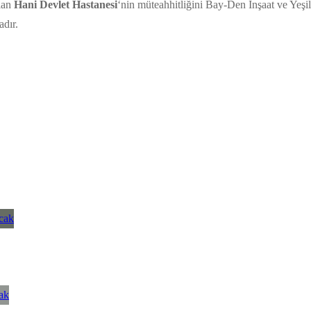
alan
Hani Devlet Hastanesi
‘nin müteahhitliğini Bay-Den İnşaat ve Yeşil
adır.