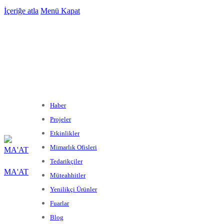
İçeriğe atla
Menü
Kapat
Haber
Projeler
Etkinlikler
Mimarlık Ofisleri
Tedarikçiler
MA'AT
Müteahhitler
Yenilikçi Ürünler
Fuarlar
Blog