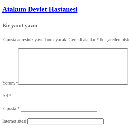
Atakum Devlet Hastanesi
Bir yanıt yazın
E-posta adresiniz yayınlanmayacak.
Gerekli alanlar
*
ile işaretlenmişl
Yorum
*
Ad
*
E-posta
*
İnternet sitesi