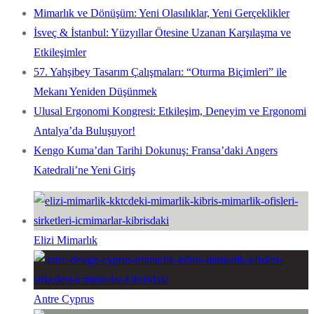
Mimarlık ve Dönüşüm: Yeni Olasılıklar, Yeni Gerçeklikler
İsveç & İstanbul: Yüzyıllar Ötesine Uzanan Karşılaşma ve
Etkileşimler
57. Yahşibey Tasarım Çalışmaları: “Oturma Biçimleri” ile
Mekanı Yeniden Düşünmek
Ulusal Ergonomi Kongresi: Etkileşim, Deneyim ve Ergonomi
Antalya’da Buluşuyor!
Kengo Kuma’dan Tarihi Dokunuş: Fransa’daki Angers
Katedrali’ne Yeni Giriş
Elizi Mimarlık
Antre Cyprus