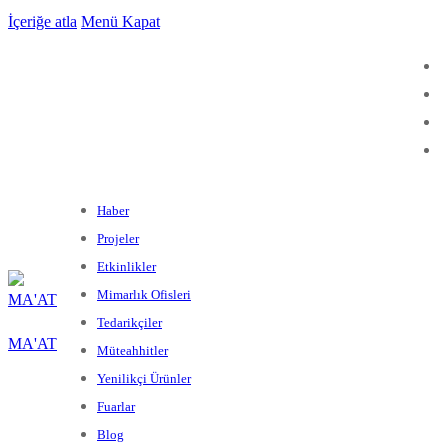
İçeriğe atla
Menü
Kapat
Haber
Projeler
Etkinlikler
Mimarlık Ofisleri
Tedarikçiler
MA'AT
Müteahhitler
Yenilikçi Ürünler
Fuarlar
Blog