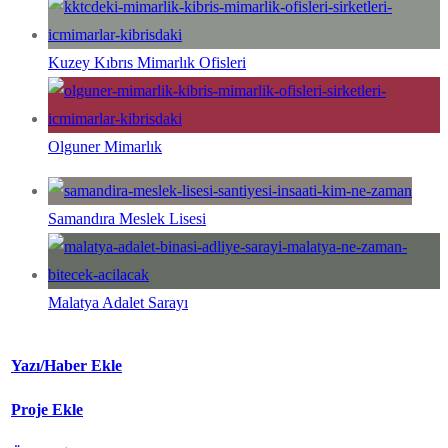
Kuzey Kıbrıs Mimarlık Ofisleri
Olguner Mimarlık
Samandıra Meslek Lisesi
Malatya Adalet Sarayı
Yazı/Haber Ekle
Proje Ekle