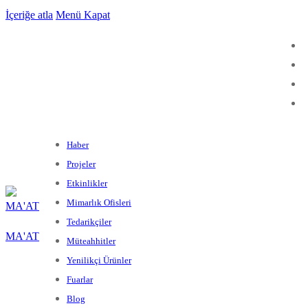
İçeriğe atla
Menü
Kapat
Haber
Projeler
Etkinlikler
Mimarlık Ofisleri
Tedarikçiler
MA'AT
Müteahhitler
Yenilikçi Ürünler
Fuarlar
Blog