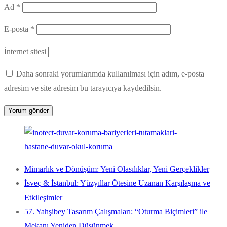
Ad
*
E-posta
*
İnternet sitesi
Daha sonraki yorumlarımda kullanılması için adım, e-posta
adresim ve site adresim bu tarayıcıya kaydedilsin.
Mimarlık ve Dönüşüm: Yeni Olasılıklar, Yeni Gerçeklikler
İsveç & İstanbul: Yüzyıllar Ötesine Uzanan Karşılaşma ve
Etkileşimler
57. Yahşibey Tasarım Çalışmaları: “Oturma Biçimleri” ile
Mekanı Yeniden Düşünmek