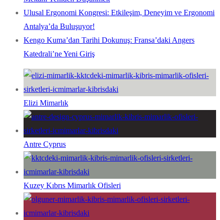
Ulusal Ergonomi Kongresi: Etkileşim, Deneyim ve Ergonomi
Antalya’da Buluşuyor!
Kengo Kuma’dan Tarihi Dokunuş: Fransa’daki Angers
Katedrali’ne Yeni Giriş
Elizi Mimarlık
Antre Cyprus
Kuzey Kıbrıs Mimarlık Ofisleri