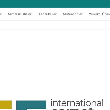
er
Mimarlık Ofisleri
Tedarikçiler
Müteahhitler
Yenilikçi Ürün