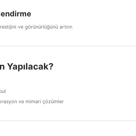
çlendirme
estijini ve görünürlüğünü artırır.
n Yapılacak?
bul
korasyon ve mimari çözümler