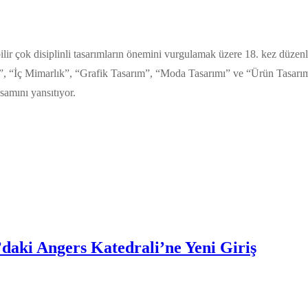
lir çok disiplinli tasarımların önemini vurgulamak üzere 18. kez düzen
”, “İç Mimarlık”, “Grafik Tasarım”, “Moda Tasarımı” ve “Ürün Tasarımı” a
psamını yansıtıyor.
aki Angers Katedrali’ne Yeni Giriş