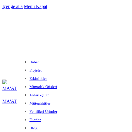
İçeriğe atla
Menü
Kapat
Haber
Projeler
Etkinlikler
Mimarlık Ofisleri
Tedarikçiler
MA'AT
Müteahhitler
Yenilikçi Ürünler
Fuarlar
Blog