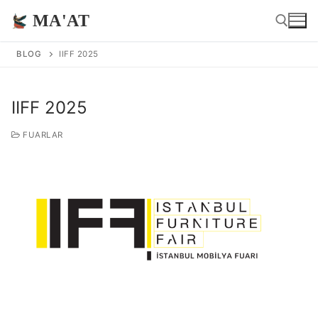
İçeriğe
MA'AT
atla
BLOG
IIFF 2025
Arama:
IIFF 2025
FUARLAR