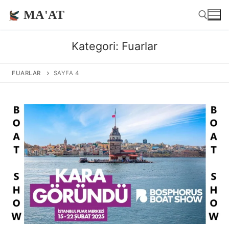
İçeriğe
MA'AT
atla
Kategori:
Fuarlar
Arama:
FUARLAR
SAYFA 4