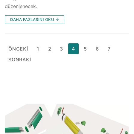
düzenlenecek.
DAHA FAZLASINI OKU →
Yazı
ÖNCEKI
1
2
3
4
5
6
7
sayfalaması
SONRAKI