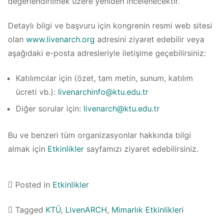
değerlendirilmek üzere yeniden incelenecektir.
Detaylı bilgi ve başvuru için kongrenin resmi web sitesi
olan
www.livenarch.org
adresini ziyaret edebilir veya
aşağıdaki e-posta adresleriyle iletişime geçebilirsiniz:
Katılımcılar için (özet, tam metin, sunum, katılım
ücreti vb.):
livenarchinfo@ktu.edu.tr
Diğer sorular için:
livenarch@ktu.edu.tr
Bu ve benzeri tüm organizasyonlar hakkında bilgi
almak için
Etkinlikler
sayfamızı ziyaret edebilirsiniz.
Posted in
Etkinlikler
Tagged
KTÜ
,
LivenARCH
,
Mimarlık Etkinlikleri