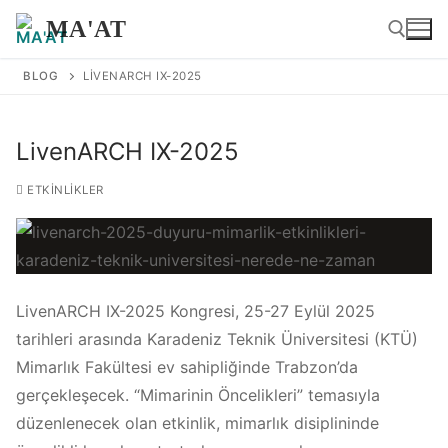
İçeriğe
MA'AT
atla
BLOG
LIVENARCH IX-2025
Arama:
LivenARCH IX-2025
ETKINLIKLER
LivenARCH IX-2025 Kongresi, 25-27 Eylül 2025
tarihleri arasında Karadeniz Teknik Üniversitesi (KTÜ)
Mimarlık Fakültesi ev sahipliğinde Trabzon’da
gerçekleşecek. “Mimarinin Öncelikleri” temasıyla
düzenlenecek olan etkinlik, mimarlık disiplininde