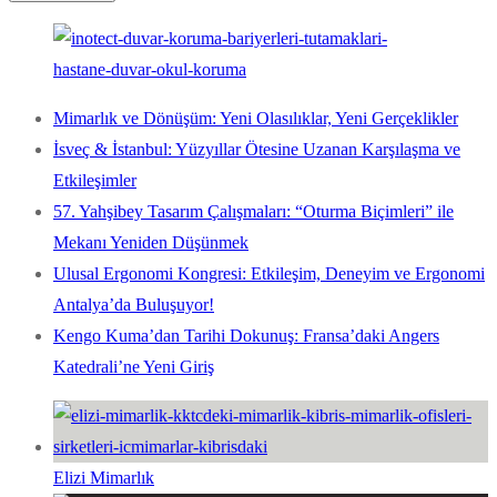
Mimarlık ve Dönüşüm: Yeni Olasılıklar, Yeni Gerçeklikler
İsveç & İstanbul: Yüzyıllar Ötesine Uzanan Karşılaşma ve
Etkileşimler
57. Yahşibey Tasarım Çalışmaları: “Oturma Biçimleri” ile
Mekanı Yeniden Düşünmek
Ulusal Ergonomi Kongresi: Etkileşim, Deneyim ve Ergonomi
Antalya’da Buluşuyor!
Kengo Kuma’dan Tarihi Dokunuş: Fransa’daki Angers
Katedrali’ne Yeni Giriş
Elizi Mimarlık