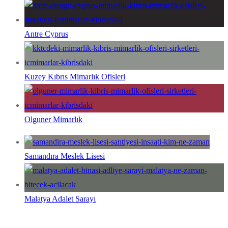
Antre Cyprus
Kuzey Kıbrıs Mimarlık Ofisleri
Olguner Mimarlık
Samandıra Meslek Lisesi
Malatya Adalet Sarayı