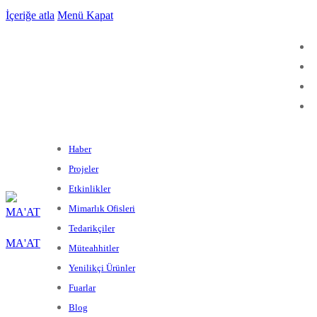
İçeriğe atla
Menü
Kapat
Haber
Projeler
Etkinlikler
Mimarlık Ofisleri
Tedarikçiler
MA'AT
Müteahhitler
Yenilikçi Ürünler
Fuarlar
Blog