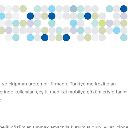
a ve ekipman üreten bir firmadır. Türkiye merkezli olan
erinde kullanılan çeşitli medikal mobilya çözümleriyle tanınır
:
nelik çözümler sunmak amacıyla kurulmuş olup, yıllar içind