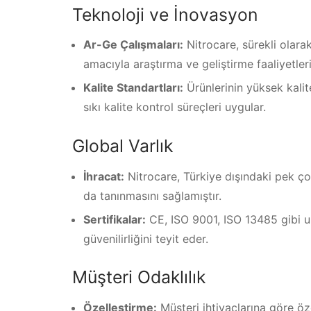
Teknoloji ve İnovasyon
Ar-Ge Çalışmaları:
Nitrocare, sürekli olarak
amacıyla araştırma ve geliştirme faaliyetler
Kalite Standartları:
Ürünlerinin yüksek kalit
sıkı kalite kontrol süreçleri uygular.
Global Varlık
İhracat:
Nitrocare, Türkiye dışındaki pek çok
da tanınmasını sağlamıştır.
Sertifikalar:
CE, ISO 9001, ISO 13485 gibi ulus
güvenilirliğini teyit eder.
Müşteri Odaklılık
Özelleştirme:
Müşteri ihtiyaçlarına göre öze