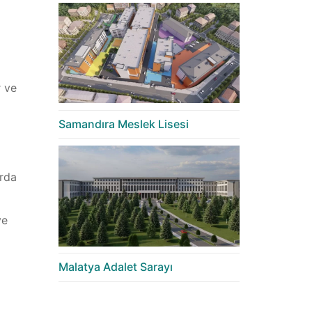
r ve
Samandıra Meslek Lisesi
arda
ve
Malatya Adalet Sarayı