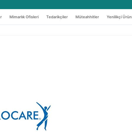
er
Mimarlık Ofisleri
Tedarikçiler
Müteahhitler
Yenilikçi Ürün