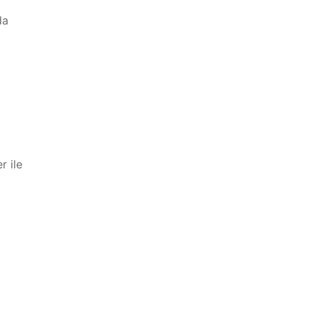
da
r ile