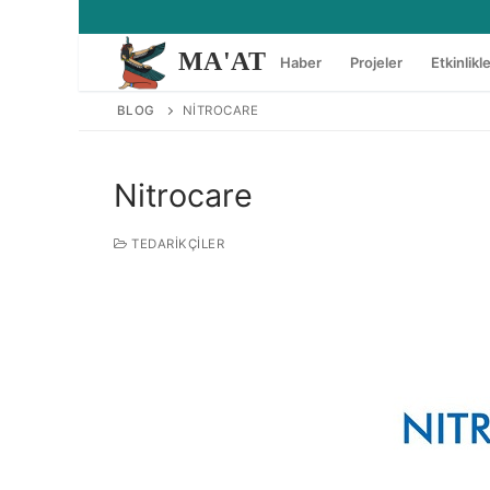
İçeriğe
atla
MA'AT
Haber
Projeler
Etkinlikl
BLOG
NITROCARE
Nitrocare
TEDARIKÇILER