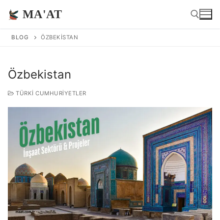
İçeriğe
MA'AT
atla
BLOG
ÖZBEKISTAN
Arama:
Özbekistan
TÜRKI CUMHURIYETLER