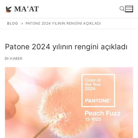
İçeriğe
MA'AT
atla
BLOG
PATONE 2024 YILININ RENGINI AÇIKLADI
Arama:
Patone 2024 yılının rengini açıkladı
HABER