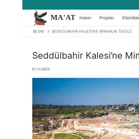
İçeriğe
atla
MA'AT
Haber
Projeler
Etkinlikl
BLOG
SEDDÜLBAHIR KALESI’NE MIMARLIK ÖDÜLÜ
Seddülbahir Kalesi’ne Mi
HABER