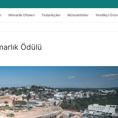
er
Mimarlık Ofisleri
Tedarikçiler
Müteahhitler
Yenilikçi Ürün
marlık Ödülü