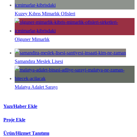
Kuzey Kıbrıs Mimarlık Ofisleri
Olguner Mimarlık
Samandıra Meslek Lisesi
Malatya Adalet Sarayı
Yazı/Haber Ekle
Proje Ekle
Ürün/Hizmet Tanıtımı