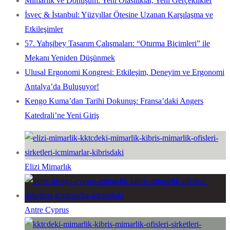
Mimarlık ve Dönüşüm: Yeni Olasılıklar, Yeni Gerçeklikler
İsveç & İstanbul: Yüzyıllar Ötesine Uzanan Karşılaşma ve
Etkileşimler
57. Yahşibey Tasarım Çalışmaları: “Oturma Biçimleri” ile
Mekanı Yeniden Düşünmek
Ulusal Ergonomi Kongresi: Etkileşim, Deneyim ve Ergonomi
Antalya’da Buluşuyor!
Kengo Kuma’dan Tarihi Dokunuş: Fransa’daki Angers
Katedrali’ne Yeni Giriş
Elizi Mimarlık
Antre Cyprus