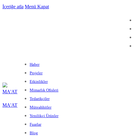
İçeriğe atla
Menü
Kapat
Haber
Projeler
Etkinlikler
Mimarlık Ofisleri
Tedarikçiler
MA'AT
Müteahhitler
Yenilikçi Ürünler
Fuarlar
Blog