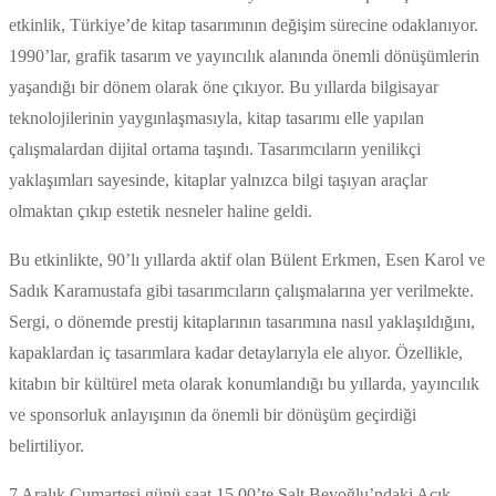
etkinlik, Türkiye’de kitap tasarımının değişim sürecine odaklanıyor.
1990’lar, grafik tasarım ve yayıncılık alanında önemli dönüşümlerin
yaşandığı bir dönem olarak öne çıkıyor. Bu yıllarda bilgisayar
teknolojilerinin yaygınlaşmasıyla, kitap tasarımı elle yapılan
çalışmalardan dijital ortama taşındı. Tasarımcıların yenilikçi
yaklaşımları sayesinde, kitaplar yalnızca bilgi taşıyan araçlar
olmaktan çıkıp estetik nesneler haline geldi.
Bu etkinlikte, 90’lı yıllarda aktif olan Bülent Erkmen, Esen Karol ve
Sadık Karamustafa gibi tasarımcıların çalışmalarına yer verilmekte.
Sergi, o dönemde prestij kitaplarının tasarımına nasıl yaklaşıldığını,
kapaklardan iç tasarımlara kadar detaylarıyla ele alıyor. Özellikle,
kitabın bir kültürel meta olarak konumlandığı bu yıllarda, yayıncılık
ve sponsorluk anlayışının da önemli bir dönüşüm geçirdiği
belirtiliyor.
7 Aralık Cumartesi günü saat 15.00’te Salt Beyoğlu’ndaki Açık