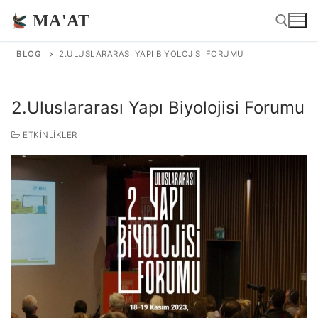
İçeriğe
MA'AT
atla
BLOG
2.ULUSLARARASI YAPI BIYOLOJISI FORUMU
Arama:
2.Uluslararası Yapı Biyolojisi Forumu
ETKINLIKLER